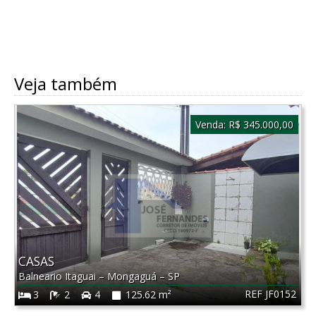
Veja também
Venda:
R$ 345.000,00
CASAS
Balneario Itaguai
–
Mongaguá
–
SP
REF JF0152
3
2
4
125.62 m²