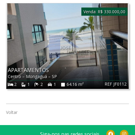
Venda:
R$ 330.000,00
APARTAMENTOS
Centro
–
Mongaguá
–
SP
REF JF0112
2
1
2
1
64.16 m²
Voltar
Siga-nos nas redes sociais