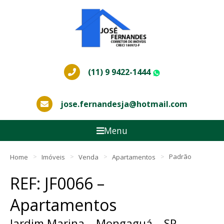
(11) 9 9422-1444
WhatsApp
jose.fernandesja@hotmail.com
Menu
Home
Imóveis
Venda
Apartamentos
Padrão
REF: JF0066 –
Apartamentos
Jardim Marina – Mongaguá – SP