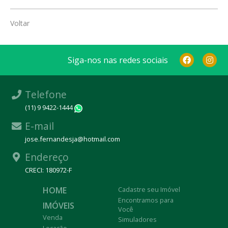
Voltar
Siga-nos nas redes sociais
Telefone
(11) 9 9422-1444
WhatsApp
E-mail
jose.fernandesja@hotmail.com
Endereço
CRECI: 180972-F
HOME
Cadastre seu Imóvel
Encontramos para
IMÓVEIS
Você
Venda
Simuladores
Locação