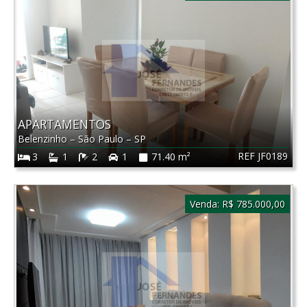
APARTAMENTOS
Belenzinho
–
São Paulo
–
SP
REF JF0189
3
1
2
1
71.40 m²
Venda:
R$ 785.000,00