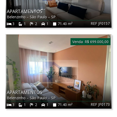
APARTAMENTOS
Belenzinho
–
São Paulo
–
SP
REF JF0157
3
1
2
1
71.40 m²
Venda:
R$ 699.000,00
APARTAMENTOS
Belenzinho
–
São Paulo
–
SP
REF JF0173
3
1
2
1
71.40 m²