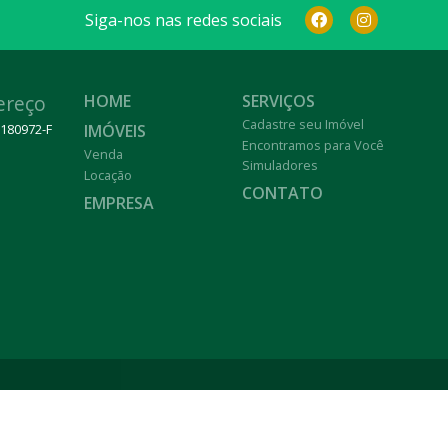
Siga-nos nas redes sociais
ereço
HOME
SERVIÇOS
Cadastre seu Imóvel
IMÓVEIS
 180972-F
Encontramos para Você
Venda
Simuladores
Locação
CONTATO
EMPRESA