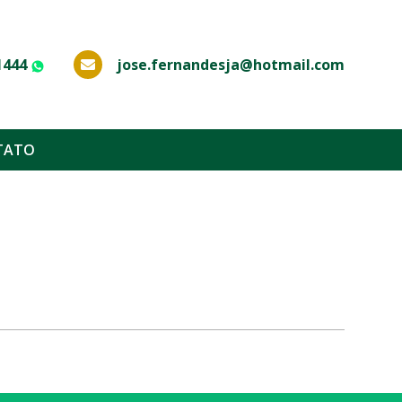
1444
jose.fernandesja@hotmail.com
WhatsApp
TATO