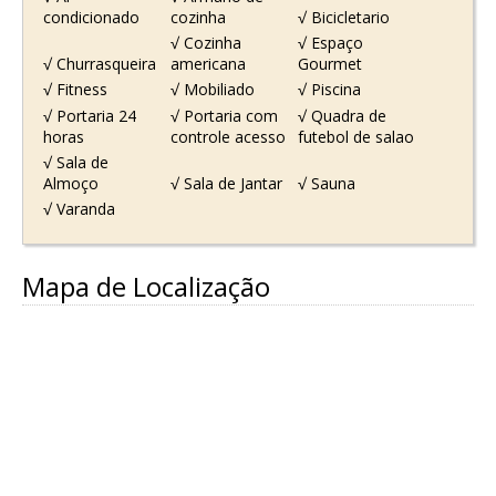
condicionado
cozinha
√ Bicicletario
√ Cozinha
√ Espaço
√ Churrasqueira
americana
Gourmet
√ Fitness
√ Mobiliado
√ Piscina
√ Portaria 24
√ Portaria com
√ Quadra de
horas
controle acesso
futebol de salao
√ Sala de
Almoço
√ Sala de Jantar
√ Sauna
√ Varanda
Mapa de Localização