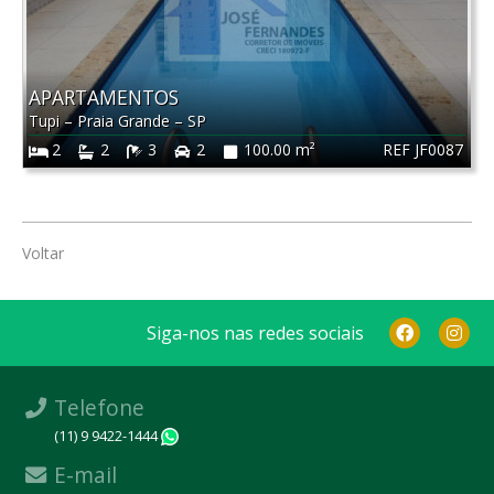
APARTAMENTOS
Tupi
–
Praia Grande
–
SP
REF JF0087
2
2
3
2
100.00 m²
Voltar
Siga-nos nas redes sociais
Telefone
(11) 9 9422-1444
WhatsApp
E-mail