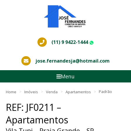
(11) 9 9422-1444
WhatsApp
jose.fernandesja@hotmail.com
Menu
Home
Imóveis
Venda
Apartamentos
Padrão
REF: JF0211 –
Apartamentos
Vila Tupi – Praia Grande – SP